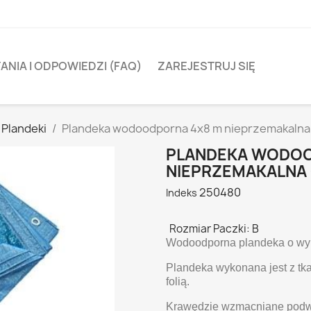
ANIA I ODPOWIEDZI (FAQ)
ZAREJESTRUJ SIĘ
Plandeki
Plandeka wodoodporna 4x8 m nieprzemakalna 
PLANDEKA WODOO
NIEPRZEMAKALNA 
250480
Indeks
Rozmiar Paczki: B
Wodoodporna plandeka o wy
Plandeka wykonana jest z t
folią.
Krawędzie wzmacniane podwó