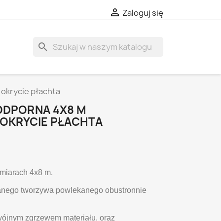

Zaloguj się
search
okrycie płachta
DPORNA 4X8 M
OKRYCIE PŁACHTA
miarach 4x8 m.
kanego tworzywa powlekanego obustronnie
jnym zgrzewem materiału, oraz