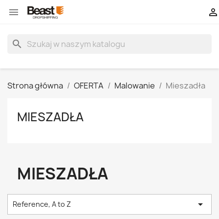


search
Strona główna
OFERTA
Malowanie
Mieszadła
MIESZADŁA
MIESZADŁA

Reference, A to Z