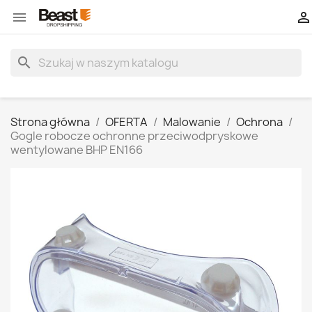


search
Strona główna
OFERTA
Malowanie
Ochrona
Gogle robocze ochronne przeciwodpryskowe
wentylowane BHP EN166