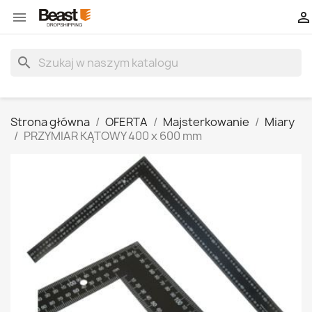


search
Strona główna
OFERTA
Majsterkowanie
Miary
PRZYMIAR KĄTOWY 400 x 600 mm